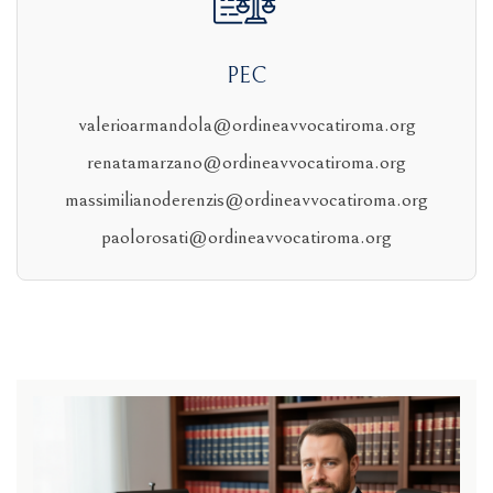
PEC
valerioarmandola@ordineavvocatiroma.org
renatamarzano@ordineavvocatiroma.org
massimilianoderenzis@ordineavvocatiroma.org
paolorosati@ordineavvocatiroma.org